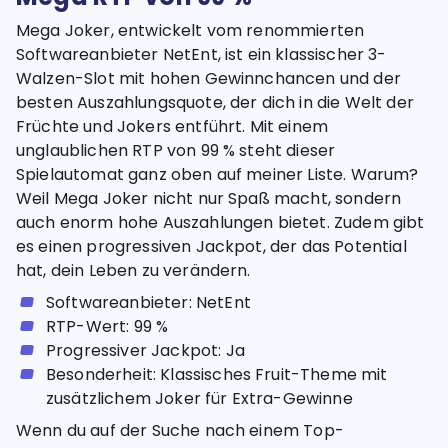
Mega Joker, entwickelt vom renommierten
Softwareanbieter NetEnt, ist ein klassischer 3-
Walzen-Slot mit hohen Gewinnchancen und der
besten Auszahlungsquote, der dich in die Welt der
Früchte und Jokers entführt. Mit einem
unglaublichen RTP von 99 % steht dieser
Spielautomat ganz oben auf meiner Liste. Warum?
Weil Mega Joker nicht nur Spaß macht, sondern
auch enorm hohe Auszahlungen bietet. Zudem gibt
es einen progressiven Jackpot, der das Potential
hat, dein Leben zu verändern.
Softwareanbieter: NetEnt
RTP-Wert: 99 %
Progressiver Jackpot: Ja
Besonderheit: Klassisches Fruit-Theme mit
zusätzlichem Joker für Extra-Gewinne
Wenn du auf der Suche nach einem Top-