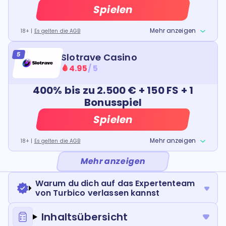
Spielen
Mehr anzeigen
18+ |
Es gelten die AGB
Slotrave Casino
4.95
/ 5
400% bis zu 2.500 € + 150 FS + 1
Bonusspiel
Spielen
Mehr anzeigen
18+ |
Es gelten die AGB
Mehr anzeigen
Warum du dich auf das Expertenteam
von Turbico verlassen kannst
Inhaltsübersicht