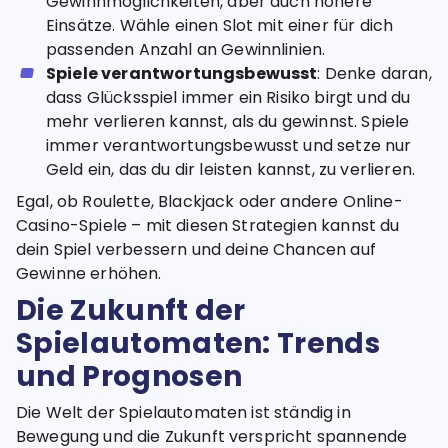
Gewinnmöglichkeiten, aber auch höhere
Einsätze. Wähle einen Slot mit einer für dich
passenden Anzahl an Gewinnlinien.
Spiele verantwortungsbewusst
: Denke daran,
dass Glücksspiel immer ein Risiko birgt und du
mehr verlieren kannst, als du gewinnst. Spiele
immer verantwortungsbewusst und setze nur
Geld ein, das du dir leisten kannst, zu verlieren.
Egal, ob Roulette, Blackjack oder andere Online-
Casino-Spiele – mit diesen Strategien kannst du
dein Spiel verbessern und deine Chancen auf
Gewinne erhöhen.
Die Zukunft der
Spielautomaten: Trends
und Prognosen
Die Welt der Spielautomaten ist ständig in
Bewegung und die Zukunft verspricht spannende