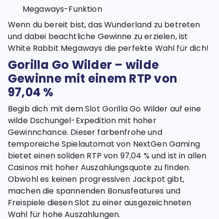
Megaways-Funktion
Wenn du bereit bist, das Wunderland zu betreten
und dabei beachtliche Gewinne zu erzielen, ist
White Rabbit Megaways die perfekte Wahl für dich!
Gorilla Go Wilder – wilde
Gewinne mit einem RTP von
97,04 %
Begib dich mit dem Slot Gorilla Go Wilder auf eine
wilde Dschungel-Expedition mit hoher
Gewinnchance. Dieser farbenfrohe und
temporeiche Spielautomat von NextGen Gaming
bietet einen soliden RTP von 97,04 % und ist in allen
Casinos mit hoher Auszahlungsquote zu finden.
Obwohl es keinen progressiven Jackpot gibt,
machen die spannenden Bonusfeatures und
Freispiele diesen Slot zu einer ausgezeichneten
Wahl für hohe Auszahlungen.