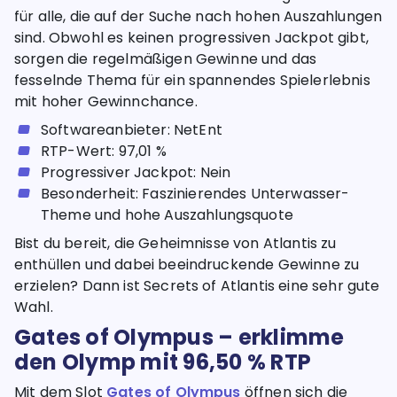
für alle, die auf der Suche nach hohen Auszahlungen
sind. Obwohl es keinen progressiven Jackpot gibt,
sorgen die regelmäßigen Gewinne und das
fesselnde Thema für ein spannendes Spielerlebnis
mit hoher Gewinnchance.
Softwareanbieter: NetEnt
RTP-Wert: 97,01 %
Progressiver Jackpot: Nein
Besonderheit: Faszinierendes Unterwasser-
Theme und hohe Auszahlungsquote
Bist du bereit, die Geheimnisse von Atlantis zu
enthüllen und dabei beeindruckende Gewinne zu
erzielen? Dann ist Secrets of Atlantis eine sehr gute
Wahl.
Gates of Olympus – erklimme
den Olymp mit 96,50 % RTP
Mit dem Slot
Gates of Olympus
öffnen sich die