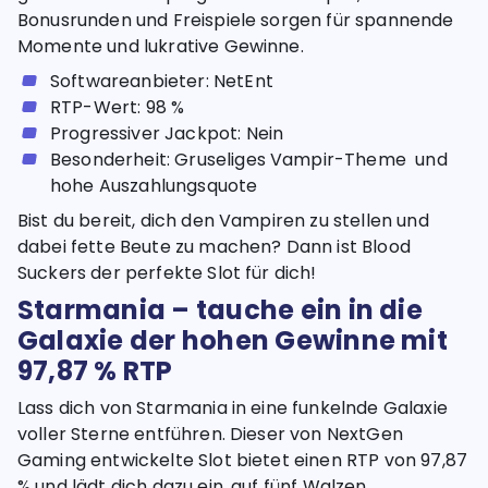
Bonusrunden und Freispiele sorgen für spannende
Momente und lukrative Gewinne.
Softwareanbieter: NetEnt
RTP-Wert: 98 %
Progressiver Jackpot: Nein
Besonderheit: Gruseliges Vampir-Theme und
hohe Auszahlungsquote
Bist du bereit, dich den Vampiren zu stellen und
dabei fette Beute zu machen? Dann ist Blood
Suckers der perfekte Slot für dich!
Starmania – tauche ein in die
Galaxie der hohen Gewinne mit
97,87 % RTP
Lass dich von Starmania in eine funkelnde Galaxie
voller Sterne entführen. Dieser von NextGen
Gaming entwickelte Slot bietet einen RTP von 97,87
% und lädt dich dazu ein, auf fünf Walzen