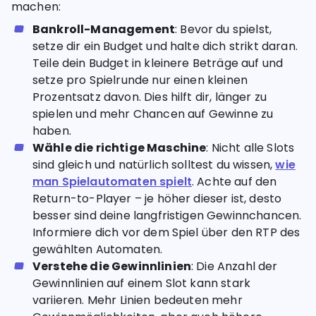
machen:
Bankroll-Management
: Bevor du spielst,
setze dir ein Budget und halte dich strikt daran.
Teile dein Budget in kleinere Beträge auf und
setze pro Spielrunde nur einen kleinen
Prozentsatz davon. Dies hilft dir, länger zu
spielen und mehr Chancen auf Gewinne zu
haben.
Wähle die richtige Maschine
: Nicht alle Slots
sind gleich und natürlich solltest du wissen,
wie
man Spielautomaten spielt
. Achte auf den
Return-to-Player – je höher dieser ist, desto
besser sind deine langfristigen Gewinnchancen.
Informiere dich vor dem Spiel über den RTP des
gewählten Automaten.
Verstehe die Gewinnlinien
: Die Anzahl der
Gewinnlinien auf einem Slot kann stark
variieren. Mehr Linien bedeuten mehr