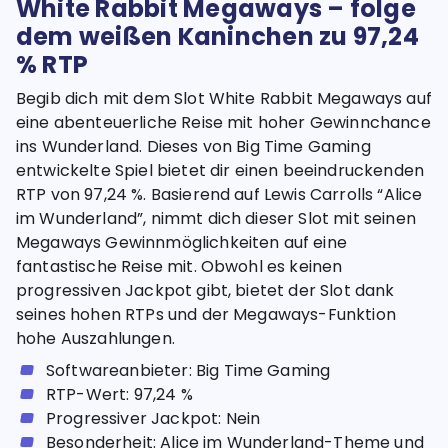
White Rabbit Megaways – folge
dem weißen Kaninchen zu 97,24
% RTP
Begib dich mit dem Slot White Rabbit Megaways auf
eine abenteuerliche Reise mit hoher Gewinnchance
ins Wunderland. Dieses von Big Time Gaming
entwickelte Spiel bietet dir einen beeindruckenden
RTP von 97,24 %. Basierend auf Lewis Carrolls “Alice
im Wunderland”, nimmt dich dieser Slot mit seinen
Megaways Gewinnmöglichkeiten auf eine
fantastische Reise mit. Obwohl es keinen
progressiven Jackpot gibt, bietet der Slot dank
seines hohen RTPs und der Megaways-Funktion
hohe Auszahlungen.
Softwareanbieter: Big Time Gaming
RTP-Wert: 97,24 %
Progressiver Jackpot: Nein
Besonderheit: Alice im Wunderland-Theme und