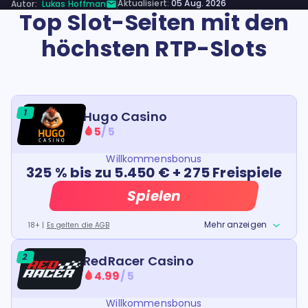
Aktualisiert:
05 Aug. 2026
Autor:
Lukas Hoffman
Top Slot-Seiten mit den
höchsten RTP-Slots
Hugo Casino
5
/ 5
Willkommensbonus
325 % bis zu 5.450 € + 275 Freispiele
Spielen
Mehr anzeigen
18+ |
Es gelten die AGB
RedRacer Casino
4.99
/ 5
Willkommensbonus