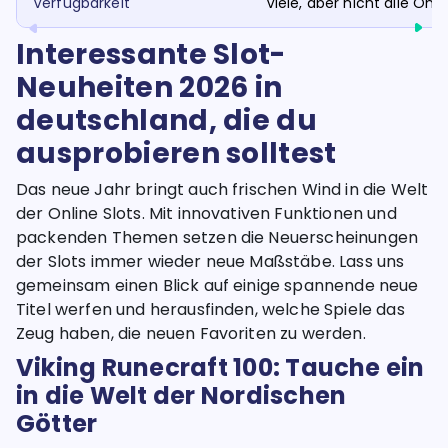
Verfügbarkeit
Viele, aber nicht alle On
Interessante Slot-
Neuheiten 2026 in
deutschland, die du
ausprobieren solltest
Das neue Jahr bringt auch frischen Wind in die Welt
der Online Slots. Mit innovativen Funktionen und
packenden Themen setzen die Neuerscheinungen
der Slots immer wieder neue Maßstäbe. Lass uns
gemeinsam einen Blick auf einige spannende neue
Titel werfen und herausfinden, welche Spiele das
Zeug haben, die neuen Favoriten zu werden.
Viking Runecraft 100: Tauche ein
in die Welt der Nordischen
Götter