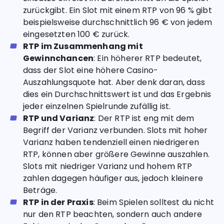
zurückgibt. Ein Slot mit einem RTP von 96 % gibt
beispielsweise durchschnittlich 96 € von jedem
eingesetzten 100 € zurück.
RTP im Zusammenhang mit
Gewinnchancen
: Ein höherer RTP bedeutet,
dass der Slot eine höhere Casino-
Auszahlungsquote hat. Aber denk daran, dass
dies ein Durchschnittswert ist und das Ergebnis
jeder einzelnen Spielrunde zufällig ist.
RTP und Varianz
: Der RTP ist eng mit dem
Begriff der Varianz verbunden. Slots mit hoher
Varianz haben tendenziell einen niedrigeren
RTP, können aber größere Gewinne auszahlen.
Slots mit niedriger Varianz und hohem RTP
zahlen dagegen häufiger aus, jedoch kleinere
Beträge.
RTP in der Praxis
: Beim Spielen solltest du nicht
nur den RTP beachten, sondern auch andere