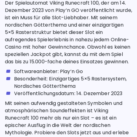
Der Spielautomat Viking Runecraft 100, der am 14.
Dezember 2023 von Play’n GO veröffentlicht wurde,
ist ein Muss für alle Slot-Liebhaber. Mit seinem
nordischen Götterthema und einer einzigartigen
5×5 Rasterstruktur bietet dieser Slot ein
aufregendes Spielerlebnis in nahezu jedem Online-
Casino mit hoher Gewinnchance. Obwohl es keinen
speziellen Jackpot gibt, kannst du mit dem Spiel
das bis zu 15.000-fache deines Einsatzes gewinnen.
Softwareanbieter: Play’n Go
Besonderheit: Einzigartiges 5×5 Rastersystem,
Nordisches Götterthema
Veröffentlichungsdatum: 14. Dezember 2023
Mit seinen aufwendig gestalteten Symbolen und
atmosphärischen Soundeffekten ist Viking
Runecraft 100 mehr als nur ein Slot – es ist ein
epischer Ausflug in die Welt der nordischen
Mythologie. Probiere den Slots jetzt aus und erlebe