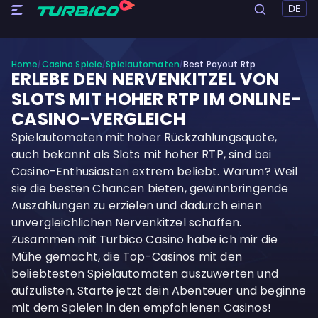
DE
Home
Casino Spiele
Spielautomaten
Best Payout Rtp
/
/
/
ERLEBE DEN NERVENKITZEL VON
SLOTS MIT HOHER RTP IM ONLINE-
CASINO-VERGLEICH
Spielautomaten mit hoher Rückzahlungsquote,
auch bekannt als Slots mit hoher RTP, sind bei
Casino-Enthusiasten extrem beliebt. Warum? Weil
sie die besten Chancen bieten, gewinnbringende
Auszahlungen zu erzielen und dadurch einen
unvergleichlichen Nervenkitzel schaffen.
Zusammen mit Turbico Casino habe ich mir die
Mühe gemacht, die Top-Casinos mit den
beliebtesten Spielautomaten auszuwerten und
aufzulisten. Starte jetzt dein Abenteuer und beginne
mit dem Spielen in den empfohlenen Casinos!