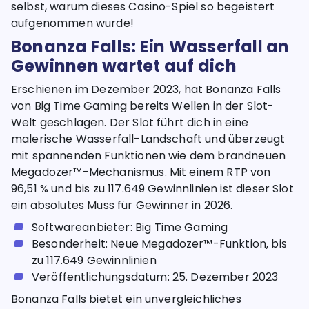
selbst, warum dieses Casino-Spiel so begeistert
aufgenommen wurde!
Bonanza Falls: Ein Wasserfall an
Gewinnen wartet auf dich
Erschienen im Dezember 2023, hat Bonanza Falls
von Big Time Gaming bereits Wellen in der Slot-
Welt geschlagen. Der Slot führt dich in eine
malerische Wasserfall-Landschaft und überzeugt
mit spannenden Funktionen wie dem brandneuen
Megadozer™-Mechanismus. Mit einem RTP von
96,51 % und bis zu 117.649 Gewinnlinien ist dieser Slot
ein absolutes Muss für Gewinner in 2026.
Softwareanbieter: Big Time Gaming
Besonderheit: Neue Megadozer™-Funktion, bis
zu 117.649 Gewinnlinien
Veröffentlichungsdatum: 25. Dezember 2023
Bonanza Falls bietet ein unvergleichliches