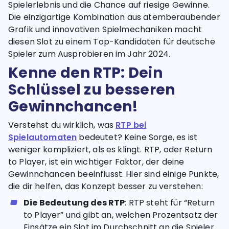
Spielerlebnis und die Chance auf riesige Gewinne.
Die einzigartige Kombination aus atemberaubender
Grafik und innovativen Spielmechaniken macht
diesen Slot zu einem Top-Kandidaten für deutsche
Spieler zum Ausprobieren im Jahr 2024.
Kenne den RTP: Dein
Schlüssel zu besseren
Gewinnchancen!
Verstehst du wirklich, was
RTP bei
Spielautomaten
bedeutet? Keine Sorge, es ist
weniger kompliziert, als es klingt. RTP, oder Return
to Player, ist ein wichtiger Faktor, der deine
Gewinnchancen beeinflusst. Hier sind einige Punkte,
die dir helfen, das Konzept besser zu verstehen:
Die Bedeutung des RTP
: RTP steht für “Return
to Player” und gibt an, welchen Prozentsatz der
Einsätze ein Slot im Durchschnitt an die Spieler