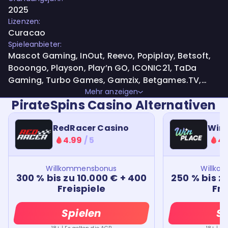
2025
Lizenzen:
Curacao
Spieleanbieter:
Mascot Gaming, InOut, Reevo, Popiplay, Betsoft,
Booongo, Playson, Play’n GO, ICONIC21, TaDa
Gaming, Turbo Games, Gamzix, Betgames.TV,
Platipus, Novomatic, Merkur Gaming, BGAMING,
Mehr anzeigen
PirateSpins Casino Alternativen
Spinomenal, Boomerangstudios, VoltEnt, BF
Games, Tom Horn Gaming, Royal Reels,
RedRacer Casino
Winp
UpGaming
4.99
/ 5
4.
Willkommensbonus
Willko
300 % bis zu 10.000 € + 400
250 % bis z
Freispiele
Fre
Spielen
Sp