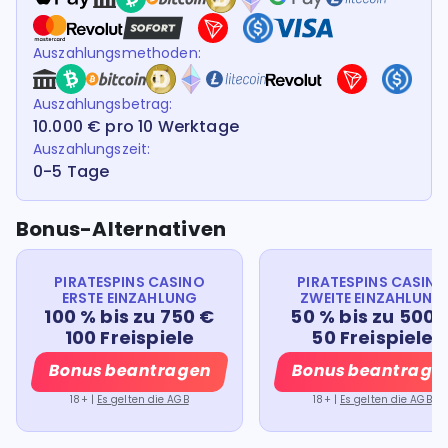
Auszahlungsmethoden:
Auszahlungsbetrag:
10.000 € pro 10 Werktage
Auszahlungszeit:
0-5 Tage
Bonus-Alternativen
PIRATESPINS CASINO
PIRATESPINS CASINO
ERSTE EINZAHLUNG
ZWEITE EINZAHLUNG
100 % bis zu 750 €
50 % bis zu 500 
100 Freispiele
50 Freispiele
Bonus beantragen
Bonus beantrage
18+ |
Es gelten die AGB
18+ |
Es gelten die AGB