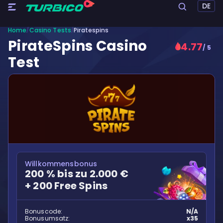
DE
Home
Casino Tests
Piratespins
/
/
PirateSpins Casino
4.77
/ 5
Test
Willkommensbonus
200 % bis zu 2.000 €
+ 200 Free Spins
Bonuscode:
N/A
Bonusumsatz:
x35