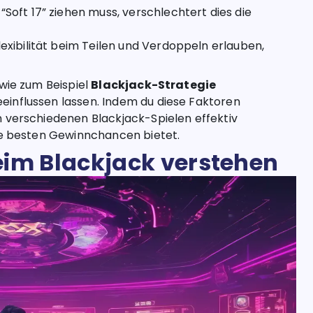
“Soft 17” ziehen muss, verschlechtert dies die
Flexibilität beim Teilen und Verdoppeln erlauben,
 wie zum Beispiel
Blackjack-Strategie
eeinflussen lassen. Indem du diese Faktoren
n verschiedenen Blackjack-Spielen effektiv
die besten Gewinnchancen bietet.
im Blackjack verstehen