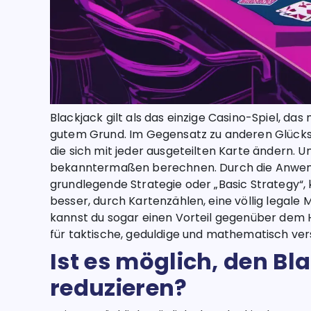
Blackjack gilt als das einzige Casino-Spiel, d
gutem Grund. Im Gegensatz zu anderen Glückss
die sich mit jeder ausgeteilten Karte ändern. 
bekanntermaßen berechnen. Durch die Anwendu
grundlegende Strategie oder „Basic Strategy“
besser, durch Kartenzählen, eine völlig legale
kannst du sogar einen Vorteil gegenüber dem H
für taktische, geduldige und mathematisch vers
Ist es möglich, den Bl
reduzieren?