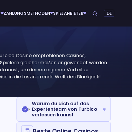
E
ZAHLUNGSMETHODEN
SPIELANBIETER
DE
 Turbico Casino empfohlenen Casinos,
llen Spielern gleichermaßen angewendet werden
n kannst, um deinen eigenen Vorteil zu
ise in die faszinierende Welt des Blackjack!
Warum du dich auf das
Expertenteam von Turbico
verlassen kannst
Beste Online Casinos