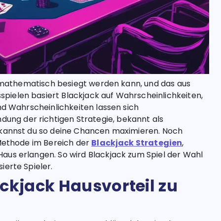
as mathematisch besiegt werden kann, und das aus
pielen basiert Blackjack auf Wahrscheinlichkeiten,
Und Wahrscheinlichkeiten lassen sich
ng der richtigen Strategie, bekannt als
, kannst du so deine Chancen maximieren. Noch
 Methode im Bereich der
Blackjack Strategien
,
aus erlangen. So wird Blackjack zum Spiel der Wahl
ierte Spieler.
ackjack Hausvorteil zu