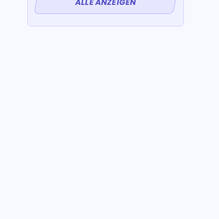
ALLE ANZEIGEN