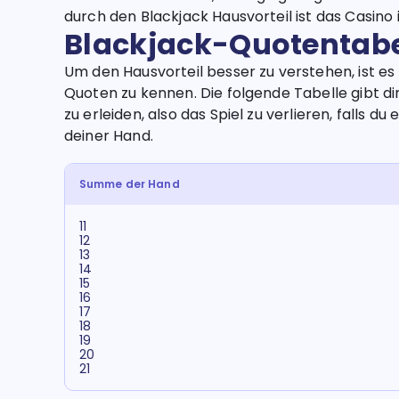
durch den Blackjack Hausvorteil ist das Casino 
Blackjack-Quotentabel
Um den Hausvorteil besser zu verstehen, ist es 
Quoten zu kennen. Die folgende Tabelle gibt di
zu erleiden, also das Spiel zu verlieren, falls 
deiner Hand.
Summe der Hand
11
12
13
14
15
16
17
18
19
20
21