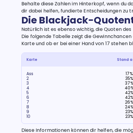
Behalte diese Zahlen im Hinterkopf, wenn du da
dir dabei helfen, fundierte Entscheidungen zu
Die Blackjack-Quotent
Natürlich ist es ebenso wichtig, die Quoten de
Die folgende Tabelle zeigt die Gewinnchancen
Karte und ob er bei einer Hand von 17 stehen b
Karte
Stand a
Ass
17%
2
35
3
37
4
40
5
42
6
42
7
26
8
24
9
23
10
23
Diese Informationen können dir helfen, die mö