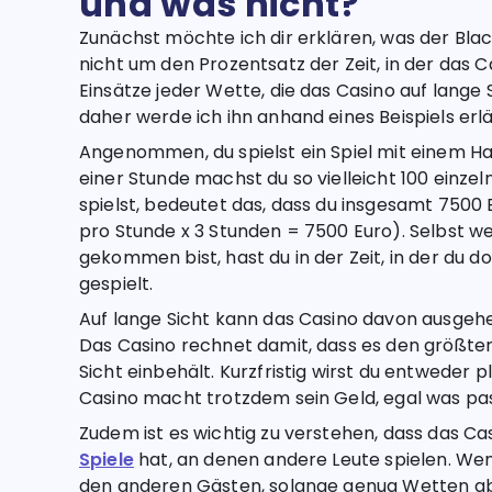
und was nicht?
Zunächst möchte ich dir erklären, was der Black
nicht um den Prozentsatz der Zeit, in der das
Einsätze jeder Wette, die das Casino auf lange 
daher werde ich ihn anhand eines Beispiels erl
Angenommen, du spielst ein Spiel mit einem Hau
einer Stunde machst du so vielleicht 100 einzel
spielst, bedeutet das, dass du insgesamt 7500 
pro Stunde x 3 Stunden = 7500 Euro). Selbst we
gekommen bist, hast du in der Zeit, in der du 
gespielt.
Auf lange Sicht kann das Casino davon ausgehen
Das Casino rechnet damit, dass es den größten 
Sicht einbehält. Kurzfristig wirst du entweder
Casino macht trotzdem sein Geld, egal was pas
Zudem ist es wichtig zu verstehen, dass das C
Spiele
hat, an denen andere Leute spielen. Wenn
den anderen Gästen, solange genug Wetten abg