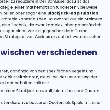
rteil zu reduzieren! Der Schlüssel dazu ist das
tegie, einer mathematisch fundierten Spielweise,
n, teilen oder sogar eine
Blackjack-Kapitulation
 Strategie kannst du den Hausvorteil auf ein Minimum
 eine Technik, die zwar komplex, aber grundsätzlich
t du sogar einen Vorteil gegenüber dem Casino
e Strategien von Casinos akzeptiert werden, sehen
 zwischen verschiedenen
eren, abhängig von den spezifischen Regeln und
e Schlüsselfaktoren, die du bei der Beurteilung der
erkopf behalten solltest:
2 für einen Blackjack auszahlt, bietet bessere Quoten
ks tendieren zu besseren Quoten, als Spiele mit einer