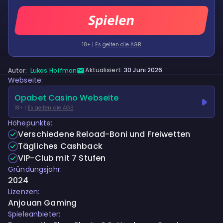
Spielen
18+ |
Es gelten die AGB
Aktualisiert:
30 Juni 2026
Autor:
Lukas Hoffman
Webseite:
Opabet Casino Webseite
18+ |
Es gelten die AGB
Höhepunkte:
Verschiedene Reload-Boni und Freiwetten
Tägliches Cashback
VIP-Club mit 7 Stufen
Gründungsjahr:
2024
Lizenzen:
Anjouan Gaming
Spieleanbieter: