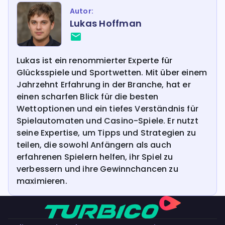
Autor:
Lukas Hoffman
Lukas ist ein renommierter Experte für
Glücksspiele und Sportwetten. Mit über einem
Jahrzehnt Erfahrung in der Branche, hat er
einen scharfen Blick für die besten
Wettoptionen und ein tiefes Verständnis für
Spielautomaten und Casino-Spiele. Er nutzt
seine Expertise, um Tipps und Strategien zu
teilen, die sowohl Anfängern als auch
erfahrenen Spielern helfen, ihr Spiel zu
verbessern und ihre Gewinnchancen zu
maximieren.