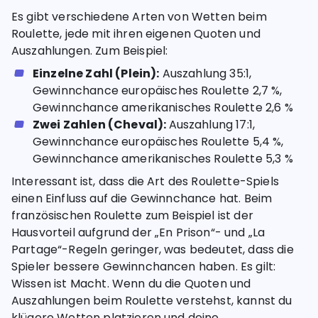
Es gibt verschiedene Arten von Wetten beim
Roulette, jede mit ihren eigenen Quoten und
Auszahlungen. Zum Beispiel:
Einzelne Zahl (Plein):
Auszahlung 35:1,
Gewinnchance europäisches Roulette 2,7 %,
Gewinnchance amerikanisches Roulette 2,6 %
Zwei Zahlen (Cheval):
Auszahlung 17:1,
Gewinnchance europäisches Roulette 5,4 %,
Gewinnchance amerikanisches Roulette 5,3 %
Interessant ist, dass die Art des Roulette-Spiels
einen Einfluss auf die Gewinnchance hat. Beim
französischen Roulette zum Beispiel ist der
Hausvorteil aufgrund der „En Prison“- und „La
Partage“-Regeln geringer, was bedeutet, dass die
Spieler bessere Gewinnchancen haben. Es gilt:
Wissen ist Macht. Wenn du die Quoten und
Auszahlungen beim Roulette verstehst, kannst du
klügere Wetten platzieren und deine