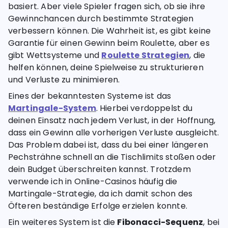
basiert. Aber viele Spieler fragen sich, ob sie ihre
Gewinnchancen durch bestimmte Strategien
verbessern können. Die Wahrheit ist, es gibt keine
Garantie für einen Gewinn beim Roulette, aber es
gibt Wettsysteme und
Roulette Strategien
, die
helfen können, deine Spielweise zu strukturieren
und Verluste zu minimieren.
Eines der bekanntesten Systeme ist das
Martingale-System
. Hierbei verdoppelst du
deinen Einsatz nach jedem Verlust, in der Hoffnung,
dass ein Gewinn alle vorherigen Verluste ausgleicht.
Das Problem dabei ist, dass du bei einer längeren
Pechsträhne schnell an die Tischlimits stoßen oder
dein Budget überschreiten kannst. Trotzdem
verwende ich in Online-Casinos häufig die
Martingale-Strategie, da ich damit schon des
Öfteren beständige Erfolge erzielen konnte.
Ein weiteres System ist die
Fibonacci-Sequenz
, bei