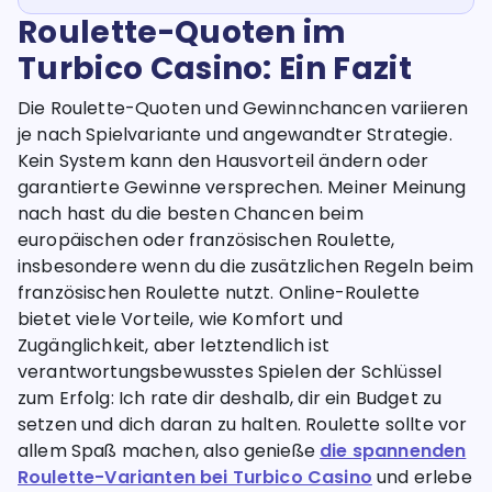
Roulette-Quoten im
Turbico Casino: Ein Fazit
Die Roulette-Quoten und Gewinnchancen variieren
je nach Spielvariante und angewandter Strategie.
Kein System kann den Hausvorteil ändern oder
garantierte Gewinne versprechen. Meiner Meinung
nach hast du die besten Chancen beim
europäischen oder französischen Roulette,
insbesondere wenn du die zusätzlichen Regeln beim
französischen Roulette nutzt. Online-Roulette
bietet viele Vorteile, wie Komfort und
Zugänglichkeit, aber letztendlich ist
verantwortungsbewusstes Spielen der Schlüssel
zum Erfolg: Ich rate dir deshalb, dir ein Budget zu
setzen und dich daran zu halten. Roulette sollte vor
allem Spaß machen, also genieße
die spannenden
Roulette-Varianten bei Turbico Casino
und erlebe