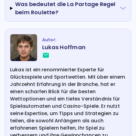
Was bedeutet die La Partage Regel
beim Roulette?
Autor:
Lukas Hoffman
Lukas ist ein renommierter Experte für
Glücksspiele und Sportwetten. Mit über einem
Jahrzehnt Erfahrung in der Branche, hat er
einen scharfen Blick für die besten
Wettoptionen und ein tiefes Verständnis für
Spielautomaten und Casino-Spiele. Er nutzt
seine Expertise, um Tipps und Strategien zu
teilen, die sowohl Anfängern als auch
erfahrenen Spielern helfen, ihr Spiel zu
verbessern und ihre Gewinnchancen zu