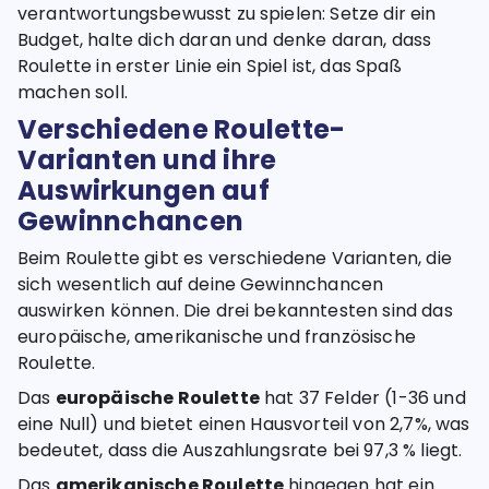
verantwortungsbewusst zu spielen: Setze dir ein
Budget, halte dich daran und denke daran, dass
Roulette in erster Linie ein Spiel ist, das Spaß
machen soll.
Verschiedene Roulette-
Varianten und ihre
Auswirkungen auf
Gewinnchancen
Beim Roulette gibt es verschiedene Varianten, die
sich wesentlich auf deine Gewinnchancen
auswirken können. Die drei bekanntesten sind das
europäische, amerikanische und französische
Roulette.
Das
europäische Roulette
hat 37 Felder (1-36 und
eine Null) und bietet einen Hausvorteil von 2,7%, was
bedeutet, dass die Auszahlungsrate bei 97,3 % liegt.
Das
amerikanische Roulette
hingegen hat ein