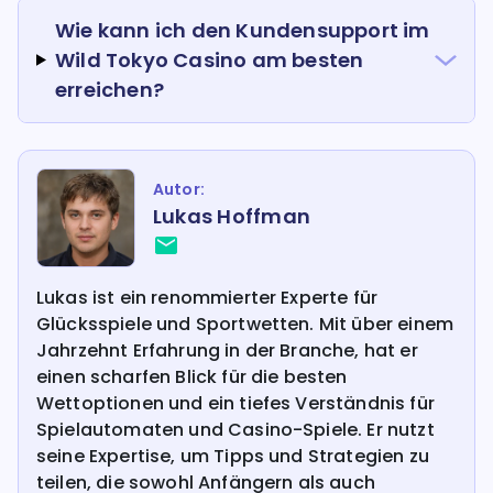
Wie kann ich den Kundensupport im
Wild Tokyo Casino am besten
erreichen?
Autor:
Lukas Hoffman
Lukas ist ein renommierter Experte für
Glücksspiele und Sportwetten. Mit über einem
Jahrzehnt Erfahrung in der Branche, hat er
einen scharfen Blick für die besten
Wettoptionen und ein tiefes Verständnis für
Spielautomaten und Casino-Spiele. Er nutzt
seine Expertise, um Tipps und Strategien zu
teilen, die sowohl Anfängern als auch