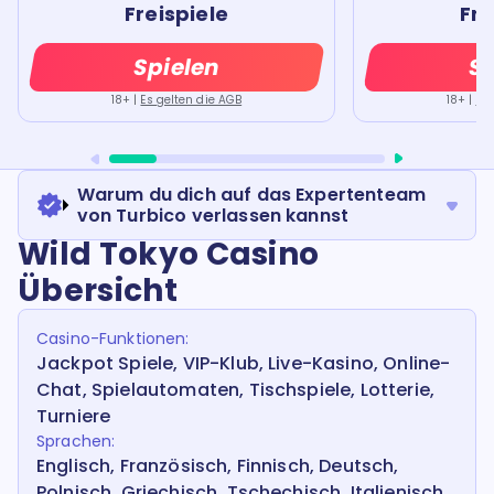
Freispiele
Fre
1spin4win, Golden Hero, Revolver, Game Media
Works, Ruby, Play, Yggdrasil, Maxwin, Vibra
Spielen
Sp
Gaming, Smartsoft, iSoftbet, Fantasma, TrueLAB,
Blueprint, Spearhead, Bet2Tech, 1x2gaming, Ezugi,
18+ |
Es gelten die AGB
18+ |
Es 
Igrosoft, Absolute Live Gaming, Red Tiger, Merkur,
Nothern Light, Gamebeat, PGSoft, Mplay, Big Time
Gaming, Oryx, ELK, Iron Dog Studio, HIGH 5, Nolimit,
Warum du dich auf das Expertenteam
Fugaso, Platipus, Jade Rabbit, RFranco, Kalamba,
von Turbico verlassen kannst
CandleBets, Espresso Games, Spinza, ReelPlay,
Wild Tokyo Casino
Amatic, Endorphina, Booongo, Spinthon, Realistic
Games, Swintt, Zillion, Spribe, Thunderkick, Mr.
Übersicht
Slotty, Games Global, Mancala, EGT, Lucky,
Atomic Slot Lab, Golden Race, KA Gaming, Push
Casino-Funktionen:
Gaming, Habanero, TV Bet, GameART, Avatar UX,
Jackpot Spiele, VIP-Klub, Live-Kasino, Online-
7mojos, Spadegaming, Skywind, Atmosfera, 3
Chat, Spielautomaten, Tischspiele, Lotterie,
Oaks, Netent, Altente, Leap Gaming, Playson,
Turniere
BetSoft.
Sprachen:
Englisch, Französisch, Finnisch, Deutsch,
Polnisch, Griechisch, Tschechisch, Italienisch,