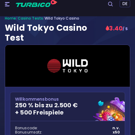
DE
Home
Casino Tests
Wild Tokyo Casino
/
/
Wild Tokyo Casino
3.40
/ 5
Test
Willkommensbonus
250 % bis zu 2.500 €
+ 500 Freispiele
Bonuscode:
n.v.
Bonusumsatz:
x50