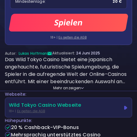
Mindesteinlage:
20 €
Spielen
18+ |
Es gelten die AGB
Aktualisiert:
24 Juni 2025
Autor:
Lukas Hoffman
Das Wild Tokyo Casino bietet eine japanisch
angehauchte, futuristische Spielumgebung, die
Spieler in die aufregende Welt der Online-Casinos
entführt. Mit einer beeindruckenden Auswahl an
Spielen, von den neuesten Spielautomaten bis hin
Mehr anzeigen
Webseite:
zu klassischen Tischspielen und einem modernen
Live-Casino, steht einer guten Unterhaltung hier
Wild Tokyo Casino Webseite
nichts im Wege. Aber kann das Casino auch im
18+ |
Es gelten die AGB
Detail überzeugen? Lies meine Erfahrungen bei
Höhepunkte:
Turbico Casino und finde es heraus!
20 % Cashback-VIP-Bonus
Mehrsprachig unterstütztes Casino