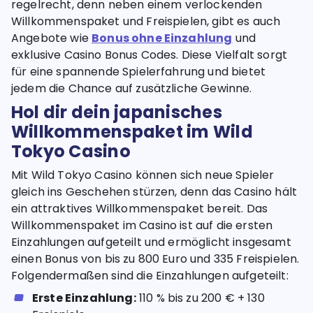
regelrecht, denn neben einem verlockenden
Willkommenspaket und Freispielen, gibt es auch
Angebote wie
Bonus ohne Einzahlung
und
exklusive Casino Bonus Codes. Diese Vielfalt sorgt
für eine spannende Spielerfahrung und bietet
jedem die Chance auf zusätzliche Gewinne.
Hol dir dein japanisches
Willkommenspaket im Wild
Tokyo Casino
Mit Wild Tokyo Casino können sich neue Spieler
gleich ins Geschehen stürzen, denn das Casino hält
ein attraktives Willkommenspaket bereit. Das
Willkommenspaket im Casino ist auf die ersten
Einzahlungen aufgeteilt und ermöglicht insgesamt
einen Bonus von bis zu 800 Euro und 335 Freispielen.
Folgendermaßen sind die Einzahlungen aufgeteilt:
Erste Einzahlung:
110 % bis zu 200 € + 130