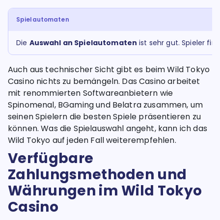
Spielautomaten
Die
Auswahl an Spielautomaten
ist sehr gut. Spieler fi
Auch aus technischer Sicht gibt es beim Wild Tokyo
Casino nichts zu bemängeln. Das Casino arbeitet
mit renommierten Softwareanbietern wie
Spinomenal, BGaming und Belatra zusammen, um
seinen Spielern die besten Spiele präsentieren zu
können. Was die Spielauswahl angeht, kann ich das
Wild Tokyo auf jeden Fall weiterempfehlen.
Verfügbare
Zahlungsmethoden und
Währungen im Wild Tokyo
Casino