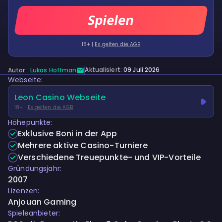
Spielen
18+ |
Es gelten die AGB
Aktualisiert:
09 Juli 2026
Autor:
Lukas Hoffman
Webseite:
Leon Casino Webseite
18+ |
Es gelten die AGB
Höhepunkte:
Exklusive Boni in der App
Mehrere aktive Casino-Turniere
Verschiedene Treuepunkte- und VIP-Vorteile
Gründungsjahr:
2007
Lizenzen:
Anjouan Gaming
Spieleanbieter: