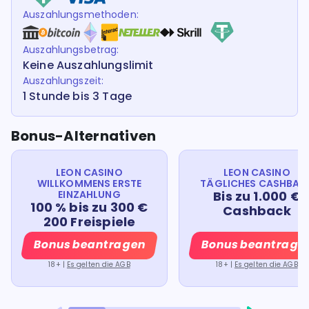
Auszahlungsmethoden:
Auszahlungsbetrag:
Keine Auszahlungslimit
Auszahlungszeit:
1 Stunde bis 3 Tage
Bonus-Alternativen
LEON CASINO
LEON CASINO
WILLKOMMENS ERSTE
TÄGLICHES CASHBAC
EINZAHLUNG
Bis zu 1.000 €
100 % bis zu 300 €
Cashback
200 Freispiele
Bonus beantragen
Bonus beantrage
18+ |
Es gelten die AGB
18+ |
Es gelten die AGB