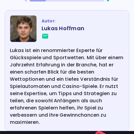
Autor:
Lukas Hoffman
Lukas ist ein renommierter Experte für
Glücksspiele und Sportwetten. Mit über einem
Jahrzehnt Erfahrung in der Branche, hat er
einen scharfen Blick für die besten
Wettoptionen und ein tiefes Verständnis für
Spielautomaten und Casino-Spiele. Er nutzt
seine Expertise, um Tipps und Strategien zu
teilen, die sowohl Anfängern als auch
erfahrenen Spielern helfen, ihr Spiel zu
verbessern und ihre Gewinnchancen zu
maximieren.