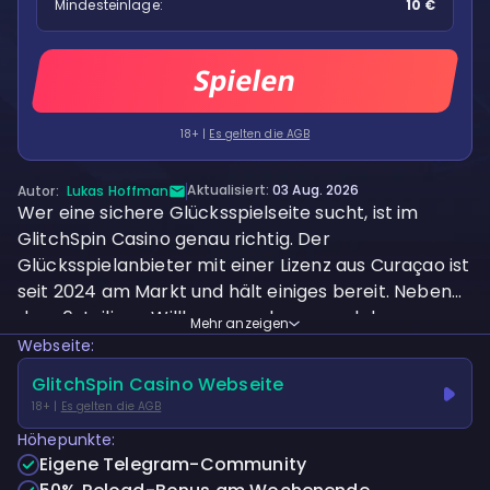
Mindesteinlage:
10 €
Spielen
18+ |
Es gelten die AGB
Aktualisiert:
03 Aug. 2026
Autor:
Lukas Hoffman
Wer eine sichere Glücksspielseite sucht, ist im
GlitchSpin Casino genau richtig. Der
Glücksspielanbieter mit einer Lizenz aus Curaçao ist
seit 2024 am Markt und hält einiges bereit. Neben
dem 6-teiligen Willkommensbonus und den
Mehr anzeigen
hochpreisigen Turnieren gibt es zahlreiche Spiele.
Webseite:
Was noch alles angeboten wird und ob der
GlitchSpin Casino Webseite
Betreiber sicher ist, erfährst du hier.
18+ |
Es gelten die AGB
Höhepunkte:
Eigene Telegram-Community