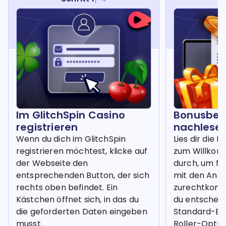
Im GlitchSpin Casino
Bonusbed
registrieren
nachlese
Wenn du dich im GlitchSpin
Lies dir die
registrieren möchtest, klicke auf
zum Willko
der Webseite den
durch, um fes
entsprechenden Button, der sich
mit den Anf
rechts oben befindet. Ein
zurechtkomm
Kästchen öffnet sich, in das du
du entscheid
die geforderten Daten eingeben
Standard-Bon
musst.
Roller-Option