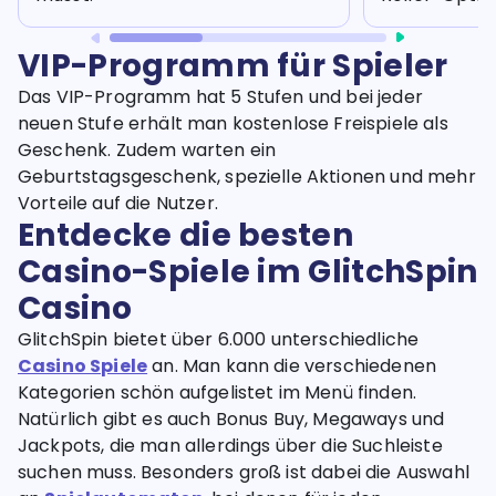
VIP-Programm für Spieler
Das VIP-Programm hat 5 Stufen und bei jeder
neuen Stufe erhält man kostenlose Freispiele als
Geschenk. Zudem warten ein
Geburtstagsgeschenk, spezielle Aktionen und mehr
Vorteile auf die Nutzer.
Entdecke die besten
Casino-Spiele im GlitchSpin
Casino
GlitchSpin bietet über 6.000 unterschiedliche
Casino Spiele
an. Man kann die verschiedenen
Kategorien schön aufgelistet im Menü finden.
Natürlich gibt es auch Bonus Buy, Megaways und
Jackpots, die man allerdings über die Suchleiste
suchen muss. Besonders groß ist dabei die Auswahl