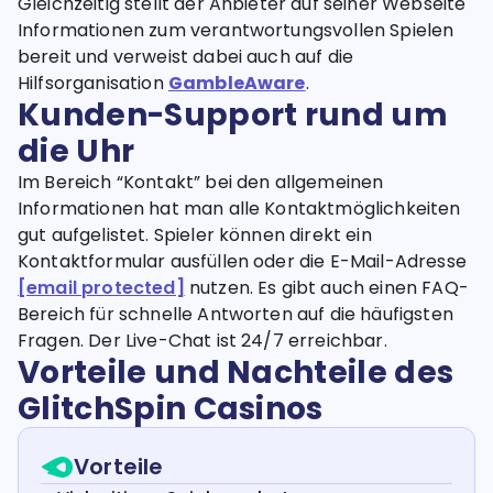
Gleichzeitig stellt der Anbieter auf seiner Webseite
Informationen zum verantwortungsvollen Spielen
bereit und verweist dabei auch auf die
Hilfsorganisation
GambleAware
.
Kunden-Support rund um
die Uhr
Im Bereich “Kontakt” bei den allgemeinen
Informationen hat man alle Kontaktmöglichkeiten
gut aufgelistet. Spieler können direkt ein
Kontaktformular ausfüllen oder die E-Mail-Adresse
[email protected]
nutzen. Es gibt auch einen FAQ-
Bereich für schnelle Antworten auf die häufigsten
Fragen. Der Live-Chat ist 24/7 erreichbar.
Vorteile und Nachteile des
GlitchSpin Casinos
Vorteile