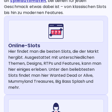
an
Spielautomaten
, bei denen für jeden
Geschmack etwas dabei ist – von klassischen Slots
bis hin zu modernen Features.
Online-Slots
Hier findet man die besten Slots, die der Markt
hergibt. Ausgestattet mit unterschiedlichen
Themen, Designs, RTPs und Features, kann man
hier einiges erleben. Unter den beliebtesten
Slots findet man hier Wanted Dead or Alive,
Mummyland Treasures, Big Bass Splash und
mehr.