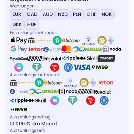
Gaming, Thunderkick, Tom Horn Gaming, Tornado
Währungen:
Games, Triple Cherry, TrueLAB, Turbo Games,
EUR
CAD
AUD
NZD
PLN
CHF
NOK
Tvbet, VoltEnt, Winfinity, Wizard Games, Yggdrasil,
Zillion Games, ELA Games, Felix, Play’n GO
DKK
HUF
Einzahlungsmethoden:
Auszahlungsmethoden:
Auszahlungsbetrag:
10.000 € pro Monat
Auszahlungszeit: