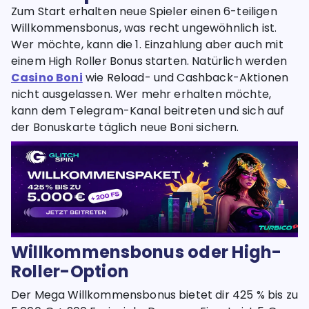
Zum Start erhalten neue Spieler einen 6-teiligen
Willkommensbonus, was recht ungewöhnlich ist.
Wer möchte, kann die 1. Einzahlung aber auch mit
einem High Roller Bonus starten. Natürlich werden
Casino Boni
wie Reload- und Cashback-Aktionen
nicht ausgelassen. Wer mehr erhalten möchte,
kann dem Telegram-Kanal beitreten und sich auf
der Bonuskarte täglich neue Boni sichern.
Willkommensbonus oder High-
Roller-Option
Der Mega Willkommensbonus bietet dir 425 % bis zu