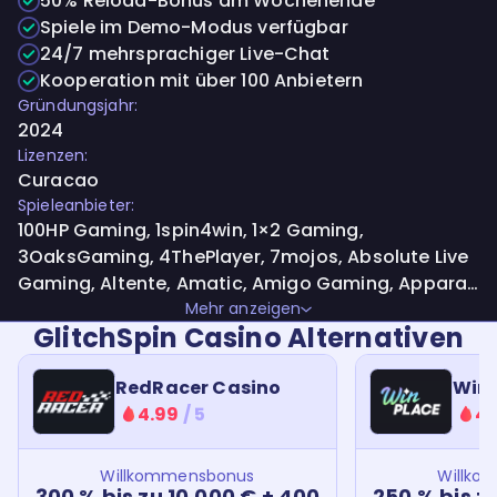
50% Reload-Bonus am Wochenende
Spiele im Demo-Modus verfügbar
24/7 mehrsprachiger Live-Chat
Kooperation mit über 100 Anbietern
Gründungsjahr:
2024
Lizenzen:
Curacao
Spieleanbieter:
100HP Gaming, 1spin4win, 1×2 Gaming,
3OaksGaming, 4ThePlayer, 7mojos, Absolute Live
Gaming, Altente, Amatic, Amigo Gaming, Apparat
Gaming, Atomic Slot Lab, AvatarUX, Barbara
Mehr anzeigen
GlitchSpin Casino Alternativen
Bang, Belatra Games, Betgames.TV, Betsoft,
BGAMING, Big Time Gaming, Blue Guru Games,
RedRacer Casino
Winp
Blueprint Gaming, Booming Games, Booongo,
4.99
/ 5
4.
Clawbuster, CT Interactive, EA gaming, EGT,
Amusnet, EGT Digital, ELK, Endorphina, Evolution
Gaming, Ezugi, Fantasma, Fazi, Fugaso Gaming,
Willkommensbonus
Willko
300 % bis zu 10.000 € + 400
250 % bis z
Galaxsys, GameART, Gamebeat, Games Global,