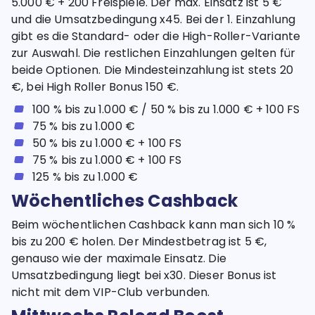
5.000 € + 200 Freispiele. Der max. Einsatz ist 5 €
und die Umsatzbedingung x45. Bei der 1. Einzahlung
gibt es die Standard- oder die High-Roller-Variante
zur Auswahl. Die restlichen Einzahlungen gelten für
beide Optionen. Die Mindesteinzahlung ist stets 20
€, bei High Roller Bonus 150 €.
100 % bis zu 1.000 € / 50 % bis zu 1.000 € + 100 FS
75 % bis zu 1.000 €
50 % bis zu 1.000 € + 100 FS
75 % bis zu 1.000 € + 100 FS
125 % bis zu 1.000 €
Wöchentliches Cashback
Beim wöchentlichen Cashback kann man sich 10 %
bis zu 200 € holen. Der Mindestbetrag ist 5 €,
genauso wie der maximale Einsatz. Die
Umsatzbedingung liegt bei x30. Dieser Bonus ist
nicht mit dem VIP-Club verbunden.