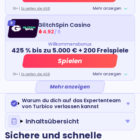
Mehr anzeigen
18+ |
Es gelten die AGB
GlitchSpin Casino
4.92
/ 5
Willkommensbonus
425 % bis zu 5.000 € + 200 Freispiele
Spielen
Mehr anzeigen
18+ |
Es gelten die AGB
Mehr anzeigen
Warum du dich auf das Expertenteam
von Turbico verlassen kannst
Inhaltsübersicht
Sichere und schnelle