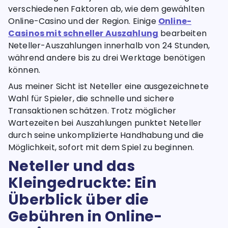
verschiedenen Faktoren ab, wie dem gewählten
Online-Casino und der Region. Einige
Online-
Casinos mit schneller Auszahlung
bearbeiten
Neteller-Auszahlungen innerhalb von 24 Stunden,
während andere bis zu drei Werktage benötigen
können.
Aus meiner Sicht ist Neteller eine ausgezeichnete
Wahl für Spieler, die schnelle und sichere
Transaktionen schätzen. Trotz möglicher
Wartezeiten bei Auszahlungen punktet Neteller
durch seine unkomplizierte Handhabung und die
Möglichkeit, sofort mit dem Spiel zu beginnen.
Neteller und das
Kleingedruckte: Ein
Überblick über die
Gebühren in Online-