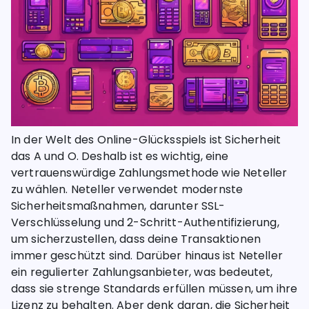
In der Welt des Online-Glücksspiels ist Sicherheit
das A und O. Deshalb ist es wichtig, eine
vertrauenswürdige Zahlungsmethode wie Neteller
zu wählen. Neteller verwendet modernste
Sicherheitsmaßnahmen, darunter SSL-
Verschlüsselung und 2-Schritt-Authentifizierung,
um sicherzustellen, dass deine Transaktionen
immer geschützt sind. Darüber hinaus ist Neteller
ein regulierter Zahlungsanbieter, was bedeutet,
dass sie strenge Standards erfüllen müssen, um ihre
Lizenz zu behalten. Aber denk daran, die Sicherheit