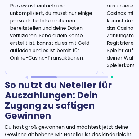
Prozess ist einfach und
aus unserer L
unkompliziert, du musst nur einige
Casinos mit N
persönliche Informationen
kannst du dir
bereitstellen und deine Daten
das Casino Ne
verifizieren. Sobald dein Konto
Zahlungsmet
erstellt ist, kannst du es mit Geld
Registriere d
aufladen und es ist bereit für
Spieler auf 
Online-Casino-Transaktionen.
deiner Wahl 
Spielerkonto
So nutzt du Neteller für
Auszahlungen: Dein
Zugang zu saftigen
Gewinnen
Du hast groß gewonnen und möchtest jetzt deine
Gewinne abheben? Mit Neteller ist das kinderleicht