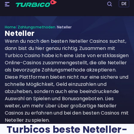
DE
Home
Zahlungsmethoden
Neteller
/
/
Neteller
Wenn du nach den besten Neteller Casinos suchst,
dann bist du hier genau richtig. Zusammen mit
Turbico Casino habe ich eine Liste von erstklassigen
Online-Casinos zusammengestellt, die alle Neteller
als bevorzugte Zahlungsmethode akzeptieren.
Diese Plattformen bieten nicht nur eine sichere und
schnelle Möglichkeit, Geld einzuzahlen und
abzuheben, sondern auch eine beeindruckende
Auswahl an Spielen und Bonusangeboten. Lies
weiter, um mehr über über großartige Neteller
Casinos zu erfahren und bei den besten Casinos mit
Neteller zu spielen.
Turbicos beste Neteller-