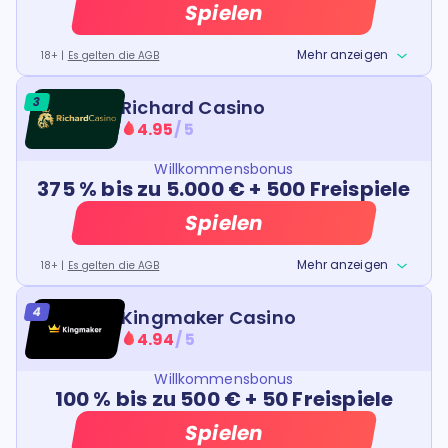
Spielen
Mehr anzeigen
18+ |
Es gelten die AGB
Richard Casino
4.95
/ 5
Willkommensbonus
375 % bis zu 5.000 € + 500 Freispiele
Spielen
Mehr anzeigen
18+ |
Es gelten die AGB
Kingmaker Casino
4.94
/ 5
Willkommensbonus
100 % bis zu 500 € + 50 Freispiele
Spielen