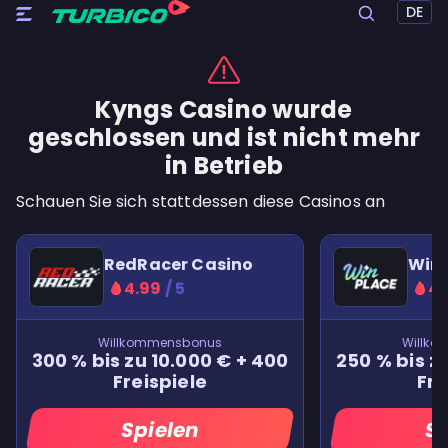
DE
Kyngs Casino wurde
geschlossen und ist nicht mehr
in Betrieb
Schauen Sie sich stattdessen diese Casinos an
RedRacer Casino
Winp
4.99
/ 5
4.
Willkommensbonus
Willk
300 % bis zu 10.000 € + 400
250 % bis z
Freispiele
Fre
Spielen
Sp