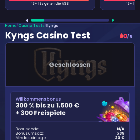
18+ |
Es gelten die AGB
18+ |
Es 
Home
Casino Tests
Kyngs
/
/
Kyngs Casino Test
0
/ 5
Geschlossen
Willkommensbonus
300 % bis zu 1.500 €
+ 300 Freispiele
Bonuscode:
N/A
Bonusumsatz:
x35
Mindesteinlage:
20 €