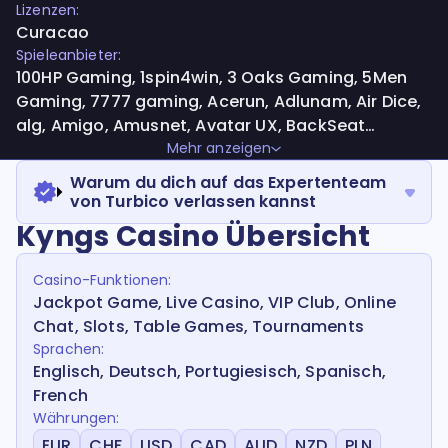
Lizenzen:
Curacao
Spieleanbieter:
100HP Gaming, 1spin4win, 3 Oaks Gaming, 5Men
Gaming, 7777 gaming, Acerun, Adlunam, Air Dice,
alg, Amigo, Amusnet, Avatar UX, BackSeat
Gaming, Bangbanggames, Barbara Bang, Belatra,
Mehr anzeigen
Betgames.TV, Betsoft, BetSolutions, BGAMING, Big
Warum du dich auf das Expertenteam
Time Gaming, Booming Games, Bulletproof,
von Turbico verlassen kannst
Bullsharkgames, Caleta Gaming, Casino
Kyngs Casino Übersicht
Technology, Champion, Clawbuster, ELA Games,
Elbet, ELKStudios, Endorphina, Eurasian Gaming,
Casino-Funktionen:
Evolution Gaming, EvoPlay, Ezugi, Fazi, Felix
Jackpot Game, Live Casino, VIP Club, Online
gaming, Fugaso Gaming, GameART, Game Beat,
Chat, Slots, Table Games, Tournaments
Gaming Corps, Gamomat, Gamzix, G.Games,
Sprachen:
Hacksaw Gaming, Hotrisegames, InOutGames,
Englisch, Deutsch, Portugiesisch, Spanisch,
Iron Dog Studio, JDB, Jelly, Just Slots, KA Gaming,
French
Kalamba Games, Lambda Gaming, Lucky Streak,
Währungen:
Mancala Gaming, Mascot Gaming, Netent,
EUR
CHF
USD
CAD
AUD
NZD
PLN