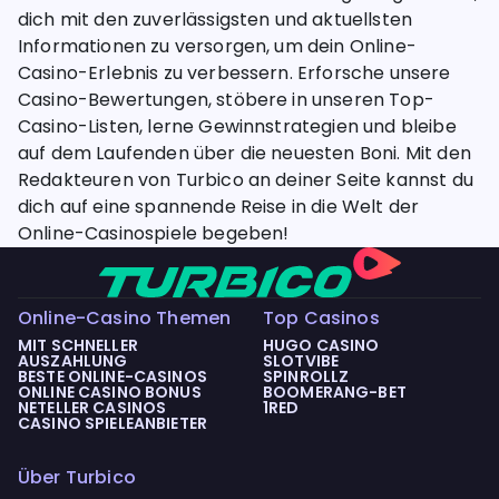
dich mit den zuverlässigsten und aktuellsten
Informationen zu versorgen, um dein Online-
Casino-Erlebnis zu verbessern. Erforsche unsere
Casino-Bewertungen, stöbere in unseren Top-
Casino-Listen, lerne Gewinnstrategien und bleibe
auf dem Laufenden über die neuesten Boni. Mit den
Redakteuren von Turbico an deiner Seite kannst du
dich auf eine spannende Reise in die Welt der
Online-Casinospiele begeben!
Online-Casino Themen
Top Casinos
MIT SCHNELLER
HUGO CASINO
AUSZAHLUNG
SLOTVIBE
BESTE ONLINE-CASINOS
SPINROLLZ
ONLINE CASINO BONUS
BOOMERANG-BET
NETELLER CASINOS
1RED
CASINO SPIELEANBIETER
Über Turbico