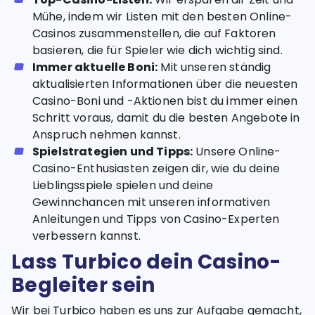
Mühe, indem wir Listen mit den besten Online-
Casinos zusammenstellen, die auf Faktoren
basieren, die für Spieler wie dich wichtig sind.
Immer aktuelle Boni:
Mit unseren ständig
aktualisierten Informationen über die neuesten
Casino-Boni und -Aktionen bist du immer einen
Schritt voraus, damit du die besten Angebote in
Anspruch nehmen kannst.
Spielstrategien und Tipps:
Unsere Online-
Casino-Enthusiasten zeigen dir, wie du deine
Lieblingsspiele spielen und deine
Gewinnchancen mit unseren informativen
Anleitungen und Tipps von Casino-Experten
verbessern kannst.
Lass Turbico dein Casino-
Begleiter sein
Wir bei Turbico haben es uns zur Aufgabe gemacht,