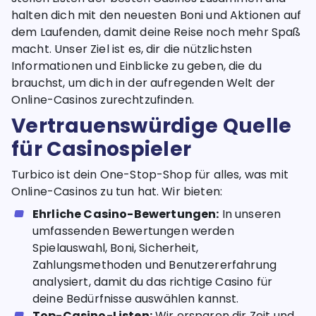
halten dich mit den neuesten Boni und Aktionen auf
dem Laufenden, damit deine Reise noch mehr Spaß
macht. Unser Ziel ist es, dir die nützlichsten
Informationen und Einblicke zu geben, die du
brauchst, um dich in der aufregenden Welt der
Online-Casinos zurechtzufinden.
Vertrauenswürdige Quelle
für Casinospieler
Turbico ist dein One-Stop-Shop für alles, was mit
Online-Casinos zu tun hat. Wir bieten:
Ehrliche Casino-Bewertungen:
In unseren
umfassenden Bewertungen werden
Spielauswahl, Boni, Sicherheit,
Zahlungsmethoden und Benutzererfahrung
analysiert, damit du das richtige Casino für
deine Bedürfnisse auswählen kannst.
Top-Casino-Listen:
Wir ersparen dir Zeit und