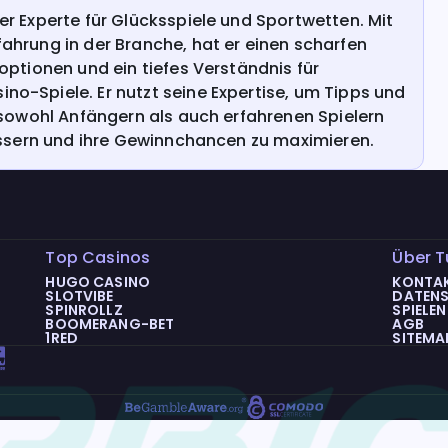
er Experte für Glücksspiele und Sportwetten. Mit
ahrung in der Branche, hat er einen scharfen
toptionen und ein tiefes Verständnis für
o-Spiele. Er nutzt seine Expertise, um Tipps und
e sowohl Anfängern als auch erfahrenen Spielern
bessern und ihre Gewinnchancen zu maximieren.
Top Casinos
Über T
HUGO CASINO
KONTA
SLOTVIBE
DATEN
SPINROLLZ
SPIELE
BOOMERANG-BET
AGB
1RED
SITEMA