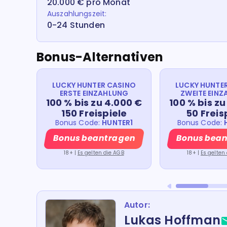
20.000 € pro Monat
Auszahlungszeit:
0-24 Stunden
Bonus-Alternativen
LUCKY HUNTER CASINO
LUCKY HUNTE
ERSTE EINZAHLUNG
ZWEITE EIN
100 % bis zu 4.000 €
100 % bis zu
150 Freispiele
50 Freis
Bonus Code:
HUNTER1
Bonus Code:
Bonus beantragen
Bonus bea
18+ |
Es gelten die AGB
18+ |
Es gelten
Autor:
Lukas Hoffman