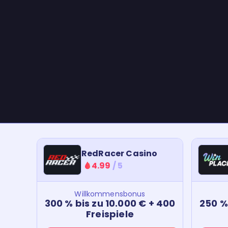
RedRacer Casino
4.99
/ 5
Willkommensbonus
300 % bis zu 10.000 € + 400
250 %
Freispiele