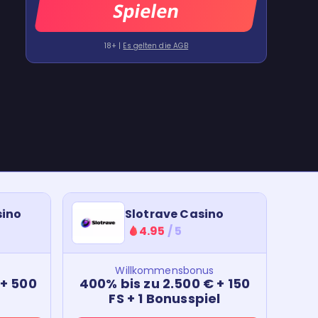
Spielen
18+ |
Es gelten die AGB
sino
Slotrave Casino
4.95
/ 5
Willkommensbonus
 + 500
400% bis zu 2.500 € + 150
375
FS + 1 Bonusspiel