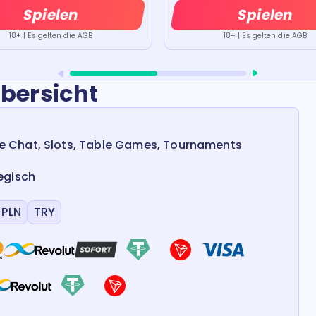
Pragmatic Play, Pragmatic Play Live, Print
Spielen
Spielen
Studios, Ready Play Gaming, Red Tiger,
18+ |
Es gelten die AGB
18+ |
Es gelten die AGB
ReelPlay, Reevo, reflex gaming, Relax Gaming,
Retro Games, Revolver gaming, RFranco,
Rogue, Ruby Play, Slotmill, Slotopia, Spade
bersicht
Gaming, Spinomenal, SpinOro, Spinthon,
Spribe, Swintt, TaDa Gaming, Thunderkick,
Thunderspin, Tom Horn Gaming,
ne Chat, Slots, Table Games, Tournaments
TornadoGames, Triple Cherry, TrueLAB,
Trustygaming, Turbo Games, Urgent Games,
wegisch
Vibra Gaming, Vivo Gaming, VoltEnt, Winfinity,
Yggdrasil Gaming, Zeus, Zillion Games
PLN
TRY