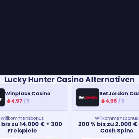
BetSolutions, BF Games, BGAMING, Big Time
Gaming, Booming Games, Bulletproof,
BullSharkGaming, Caleta Gaming, Champion,
Clawbuster, CT Interactive, EA gaming, EGT,
ELA Games, Elbet, Electric Elephant,
Endorphina, Evolution Gaming, EvoPlay, Ezugi,
Fantasma, Fazi, Felix gaming, Four Leaf
Gaming, Fugaso, Galaxsys, GameART,
Gamebeat, Gamevy, Gaming Corps, Gamzix,
Hacksaw Gaming, Hungrybear, Iconic 21,
InOut, Iron Dog Studio, Jade Rabbit, Jelly,
Lucky Hunter Casino Alternativen
Just Slots, KA Gaming, Kalamba, Lambda
Gaming, Leander, Leap Gaming, Live88, Lucky,
Winplace Casino
BetJordan Ca
Lucky Streak, Mancala, Mascot Gaming, Max
4.97
/ 5
4.96
/ 5
Win Gaming, MGA Games, Netent, NetGame,
NetGaming, Nolimit City, Novomatic,
Willkommensbonus
Willkommensbonus
NowNowGaming, Nucleus, OneTouch,
 bis zu 14.000 € + 300
200 % bis zu 2.000 €
Onlyplay, Peter & Sons, PGSoft, Platipus,
Freispiele
Cash Spins
Playson, Playtech, PoggiPlay, Popiplay,