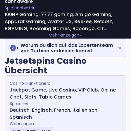
Kahnawake
Spieleanbieter:
100HP Gaming, 7777 gaming, Amigo Gaming,
Apparat Gaming, Avatar UX, BeeFee, Betsoft,
BGAMING, Booming Games, Booongo, CT
Interactive, EGT Digital, Endorphina, EvoPlay,
Mehr anzeigen
GameART, 3 Oaks Gaming, BF Games, Booming,
Warum du dich auf das Expertenteam
Golden Race, Greentube (Finland and Estonia),
von Turbico verlassen kannst
Hacksaw Gaming, iSoftbet, Max Win Gaming,
Jetsetspins Casino
Netent, Onlyplay, Platipus, Play’n GO, Playson,
Übersicht
Playtech, Pragmatic Play, Red Tiger, Relax Gaming,
ELKStudios, Ruby Play, Smartsoft, Spinomenal,
Casino-Funktionen:
Spribe, TaDa Gaming, Vivo Gaming, Yggdrasil
Jackpot Game, Live Casino, VIP Club, Online
Chat, Slots, Table Games
Sprachen:
Deutsch, Englisch, French, Italienisch,
Spanisch
Währungen: