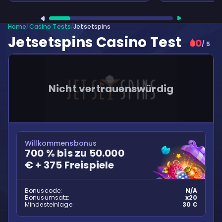
Home
Casino Tests
Jetsetspins
/
/
Jetsetspins Casino Test
0
/ 5
Nicht vertrauenswürdig
Willkommensbonus
700 % bis zu 50.000
€ + 375 Freispiele
Bonuscode:
N/A
Bonusumsatz:
x20
Mindesteinlage:
30 €