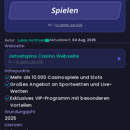
Spielen
18+ |
Es gelten die AGB
Aktualisiert:
04 Aug. 2026
Autor:
Lukas Hoffman
Webseite:
Jetsetspins Casino Webseite
18+ |
Es gelten die AGB
Höhepunkte:
Mehr als 10.000 Casinospiele und Slots
Großes Angebot an Sportwetten und Live-
Wetten
Exklusives VIP-Programm mit besonderen
Vorteilen
Gründungsjahr:
2025
Lizenzen: