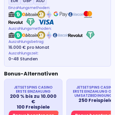
EUR
GBP
AUD
Einzahlungsmethoden:
Auszahlungsmethoden:
Auszahlungsbetrag:
16.000 € pro Monat
Auszahlungszeit:
0-48 Stunden
Bonus-Alternativen
JETSETSPINS CASINO
JETSETSPINS CASIN
ERSTE EINZAHLUNG
ERSTE EINZAHLUNG OH
200 % bis zu 10.000
UMSATZBEDINGUNGE
250 Freispiele
€
100 Freispiele