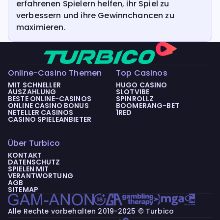
erfahrenen Spielern helfen, ihr Spiel zu
verbessern und ihre Gewinnchancen zu
maximieren.
Online-Casino Themen
Top Casinos
MIT SCHNELLER
HUGO CASINO
AUSZAHLUNG
SLOTVIBE
BESTE ONLINE-CASINOS
SPINROLLZ
ONLINE CASINO BONUS
BOOMERANG-BET
NETELLER CASINOS
1RED
CASINO SPIELEANBIETER
Über Turbico
KONTAKT
DATENSCHUTZ
SPIELEN MIT
VERANTWORTUNG
AGB
SITEMAP
Alle Rechte vorbehalten 2019-2025 © Turbico