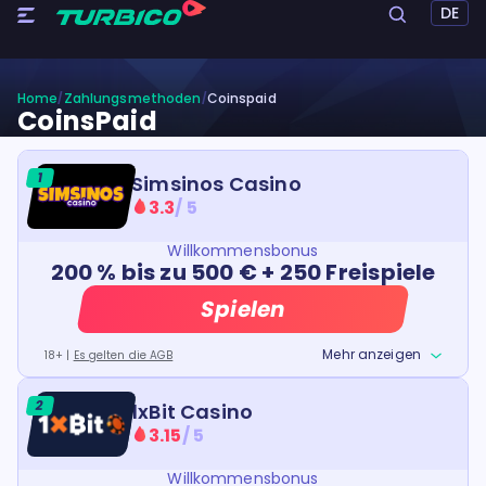
DE
Home
Zahlungsmethoden
Coinspaid
/
/
CoinsPaid
Simsinos Casino
3.3
/ 5
Willkommensbonus
200 % bis zu 500 € + 250 Freispiele
Spielen
Mehr anzeigen
18+ |
Es gelten die AGB
1xBit Casino
3.15
/ 5
Willkommensbonus