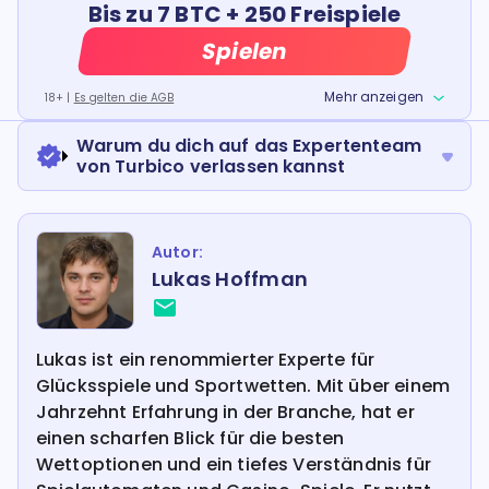
Bis zu 7 BTC + 250 Freispiele
Spielen
Mehr anzeigen
18+ |
Es gelten die AGB
Warum du dich auf das Expertenteam
von Turbico verlassen kannst
Autor:
Lukas Hoffman
Lukas ist ein renommierter Experte für
Glücksspiele und Sportwetten. Mit über einem
Jahrzehnt Erfahrung in der Branche, hat er
einen scharfen Blick für die besten
Wettoptionen und ein tiefes Verständnis für