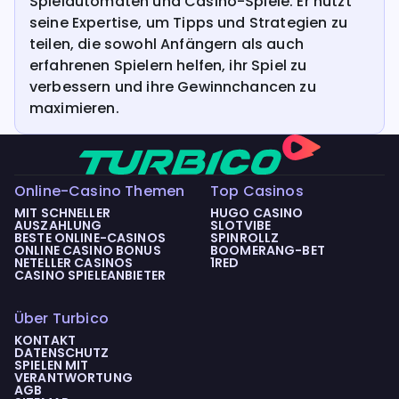
Spielautomaten und Casino-Spiele. Er nutzt
seine Expertise, um Tipps und Strategien zu
teilen, die sowohl Anfängern als auch
erfahrenen Spielern helfen, ihr Spiel zu
verbessern und ihre Gewinnchancen zu
maximieren.
Online-Casino Themen
Top Casinos
MIT SCHNELLER
HUGO CASINO
AUSZAHLUNG
SLOTVIBE
BESTE ONLINE-CASINOS
SPINROLLZ
ONLINE CASINO BONUS
BOOMERANG-BET
NETELLER CASINOS
1RED
CASINO SPIELEANBIETER
Über Turbico
KONTAKT
DATENSCHUTZ
SPIELEN MIT
VERANTWORTUNG
AGB